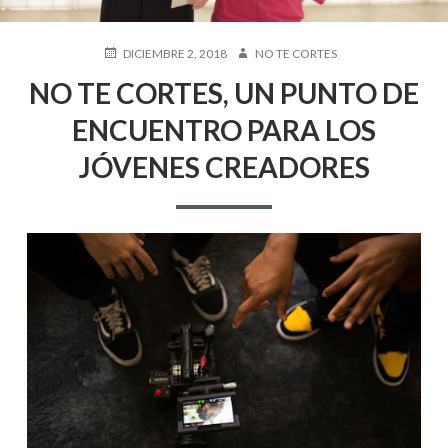
P
DICIEMBRE 2, 2018
A
NO TE CORTES
U
U
NO TE CORTES, UN PUNTO DE
B
T
L
O
ENCUENTRO PARA LOS
I
R
C
JÓVENES CREADORES
A
D
O
E
N