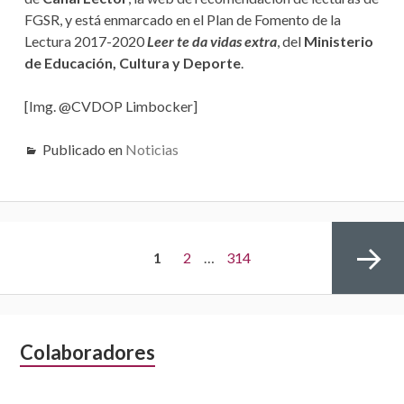
FGSR, y está enmarcado en el Plan de Fomento de la
Lectura 2017-2020
Leer te da vidas extra
, del
Ministerio
de Educación, Cultura y Deporte
.
[Img. @CVDOP Limbocker]
Publicado en
Noticias
N
P
1
P
2
…
P
314
a
v
Á
á
á
e
B
Colaboradores
Página
g
a
G
g
g