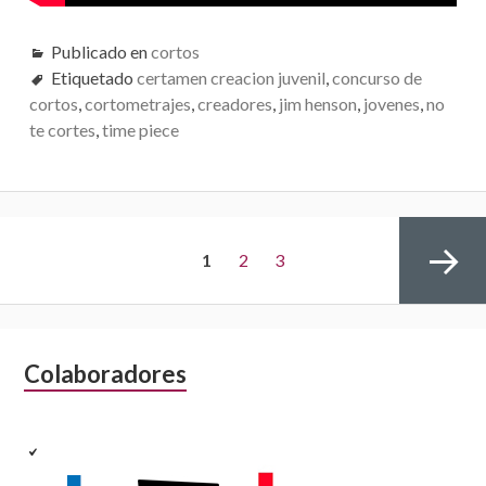
Publicado en
cortos
Etiquetado
certamen creacion juvenil
,
concurso de
cortos
,
cortometrajes
,
creadores
,
jim henson
,
jovenes
,
no
te cortes
,
time piece
N
P
1
P
2
P
3
a
v
Á
á
á
e
B
Colaboradores
Página
g
a
a
G
g
g
r
siguiente
c