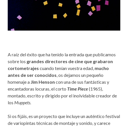
N
V
T
U
E
D
G
A
C
A raíz del éxito que ha tenido la entrada que publicamos
I
sobre los
grandes directores de cine que grabaron
cortometrajes
cuando tenían vuestra edad,
mucho
Ó
antes de ser conocidos
, os dejamos un pequeño
homenaje a
Jim Henson
con una de sus fantásticas y
N
encantadoras locuras, el corto
Time Piece
(1965),
montado, escrito y dirigido por el inolvidable creador de
los
Muppets.
Si os fijáis, es un proyecto que incluye un auténtico festival
de variopintas técnicas de montaje y sonido, y carece