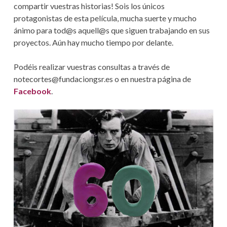
S
N
6
compartir vuestras historias! Sois los únicos
0
D
protagonistas de esta película, mucha suerte y mucho
!
ánimo para tod@s aquell@s que siguen trabajando en sus
E
proyectos. Aún hay mucho tiempo por delante.
A
Podéis realizar vuestras consultas a través de
Y
notecortes@fundaciongsr.es o en nuestra página de
Facebook
.
U
D
A
A
L
A
N
A