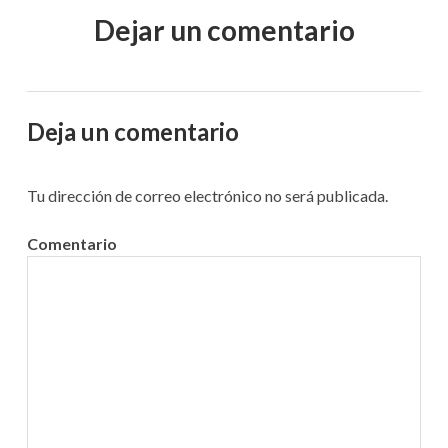
i
:
Dejar un comentario
i
e
n
ó
t
n
e
:
Deja un comentario
d
e
Tu dirección de correo electrónico no será publicada.
e
Comentario
n
t
r
a
d
a