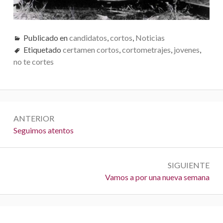
V
E
Publicado en
candidatos
,
cortos
,
Noticias
Etiquetado
certamen cortos
,
cortometrajes
,
jovenes
,
G
no te cortes
A
C
I
N
ANTERIOR
Ó
a
A
Seguimos atentos
n
N
v
t
e
SIGUIENTE
e
S
Vamos a por una nueva semana
r
g
i
i
a
g
o
u
r
c