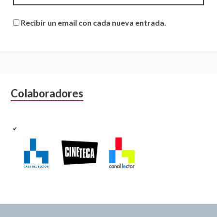
Recibir un email con cada nueva entrada.
B
Colaboradores
a
r
r
a
l
a