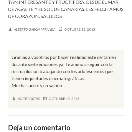
n
TAN INTERESANTE Y FRUCTÍFERA. DESDE EL MAR
DE AGAETE Y EL SOL DE CANARIAS, LES FELCITAMOS
t
DE CORAZÓN. SALUDOS
r
ALBERTO GARCÍA MIRANDA
OCTUBRE 13, 2013
a
d
a
Gracias a vosotros por hacer realidad este certamen
durante siete ediciones ya. Te animo a seguir con la
s
misma ilusión trabajando con los adolescentes que
tienen inquietudes cinematográficas.
Mucha suerte y un saludo
NO TE CORTES
OCTUBRE 13, 2013
Deja un comentario