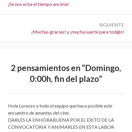
a
A
¡Se nos echa el tiempo encima!
n
v
t
e
SIGUIENTE
e
S
¡Muchas gracias! y ¡mucha suerte para tod@s!
r
g
i
i
a
g
o
u
r
c
i
:
2 pensamientos en “
Domingo,
i
e
n
0:00h, fin del plazo
”
ó
t
n
e
:
d
Hola Lorenzo y todo el equipo que hace posible este
e
encuentro de amantes del cine:
DARLES LA ENHORABUENA POR EL EXITO DE LA
e
CONVOCATORIA Y ANIMARLES EN ESTA LABOR