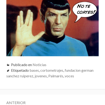
Publicado en
Noticias
Etiquetado
bases
,
cortometrajes
,
fundacion german
sanchez ruiperez
,
jovenes
,
Palmarés
,
voces
N
ANTERIOR