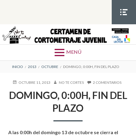
S
a
l
t
MEN
Ú
a
SOCIA
Certamen de cortometrajes juvenil
a
L
l
MENÚ
c
o
E
INICIO
2013
OCTUBRE
DOMINGO, 0:00H, FIN DEL PLAZO
n
t
N
P
OCTUBRE 11, 2013
A
NO TE CORTES
2 COMENTARIOS
E
e
U
U
N
L
n
DOMINGO, 0:00H, FIN DEL
B
T
D
i
L
O
O
A
I
PLAZO
R
M
d
C
I
C
o
A
N
D
G
E
O
O
E
,
A las 0:00h del domingo 13 de octubre se cierra el