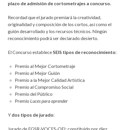
S
N
0
plazo de admisión de cortometrajes a concurso.
:
D
0
0
Recordad que el jurado premiará la creatividad,
E
H
originalidad y composición de los cortos, así como el
,
A
guión desarrollado y los recursos técnicos. Ningún
F
I
reconocimiento podrá ser declarado desierto.
Y
N
D
El Concurso establece
SEIS tipos de reconocimiento
:
U
E
L
D
P
Premio al Mejor Cortometraje
L
Premio al Mejor Guión
A
A
Z
Premio a la Mejor Calidad Artística
A
O
Premio al Compromiso Social
Premio del Público
L
Premio
Luces para aprender
A
Y
dos tipos de jurado
:
N
A
Jurado de FGSR-VOCES-OEI: constituido por diez