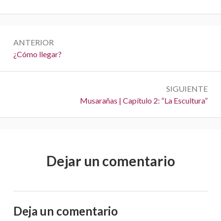
0
0
0
0
N
”
ANTERIOR
a
A
¿Cómo llegar?
n
v
t
e
SIGUIENTE
e
S
Musarañas | Capítulo 2: “La Escultura”
r
g
i
i
a
g
o
u
r
c
i
:
Dejar un comentario
i
e
n
ó
t
n
e
:
Deja un comentario
d