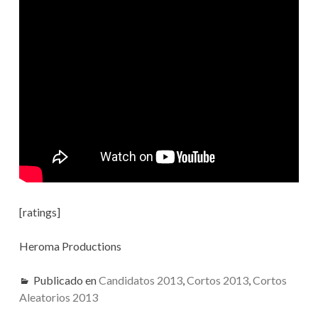
Í
V
T
U
E
L
O
G
1
:
A
“
E
C
L
A
I
J
E
Ó
D
R
N
E
[ratings]
Z
–
M
Heroma Productions
A
T
Publicado en
Candidatos 2013
,
Cortos 2013
,
Cortos
I
C
Aleatorios 2013
1