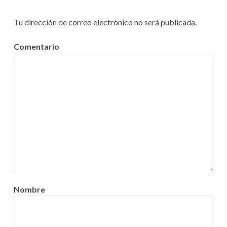
e
Tu dirección de correo electrónico no será publicada.
e
Comentario
n
t
r
a
d
a
s
Nombre