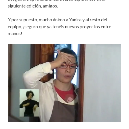
A
siguiente edición, amigos.
V
R
I
E
Y por supuesto, mucho ánimo a Yanira y al resto del
A
S
equipo, ¡seguro que ya tenéis nuevos proyectos entre
G
manos!
A
C
I
Ó
N