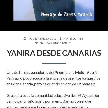
S
D
E
A
Y
P
NOVIEMBRE 20, 2013
A
NO TE CORTES
U
NO HAY COMENTARIOS
U
E
U
B
T
N
YANIRA DESDE CANARIAS
L
O
Y
D
I
R
A
C
N
A
A
I
D
R
A
Una de las dos ganadoras del
Premio a la Mejor Actriz
,
O
A
E
D
Yanira, no pudo acudir a la entrega de premios ya que vive
L
N
E
en Gran Canaria, pero ha querido enviarnos un mensaje.
S
A
D
E
Gracias a toda la comunidad educativa del IES
Agaete
por
N
C
participar un año más y por el entusiasmo con el que
A
A
acogen siempre esta iniciativa, os esperamos en la
N