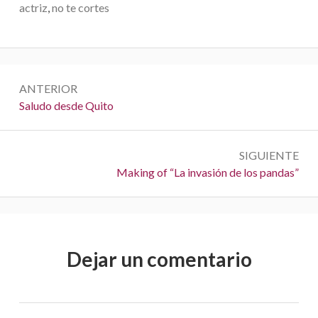
actriz
,
no te cortes
N
ANTERIOR
a
A
Saludo desde Quito
n
v
t
e
SIGUIENTE
e
S
Making of “La invasión de los pandas”
r
g
i
i
a
g
o
u
r
c
i
:
Dejar un comentario
i
e
n
ó
t
n
e