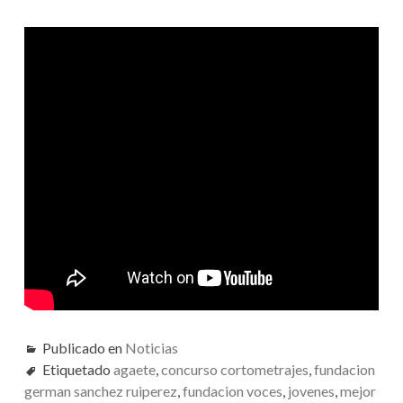
Publicado en
Noticias
Etiquetado
agaete
,
concurso cortometrajes
,
fundacion
german sanchez ruiperez
,
fundacion voces
,
jovenes
,
mejor