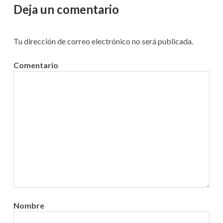
:
Deja un comentario
d
e
Tu dirección de correo electrónico no será publicada.
e
Comentario
n
t
r
a
d
a
s
Nombre