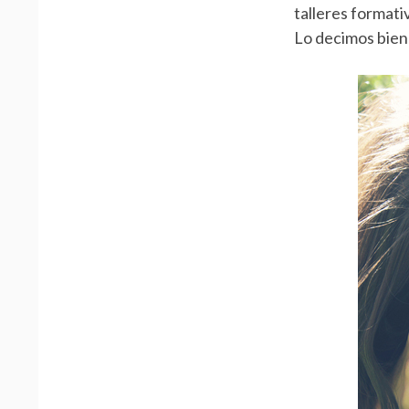
talleres format
N
Lo decimos bien