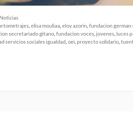
Noticias
ortometrajes
,
elisa mouliaa
,
eloy azorin
,
fundacion german
ion secretariado gitano
,
fundacion voces
,
jovenes
,
luces 
ad servicios sociales igualdad
,
oei
,
proyecto solidario
,
tuent