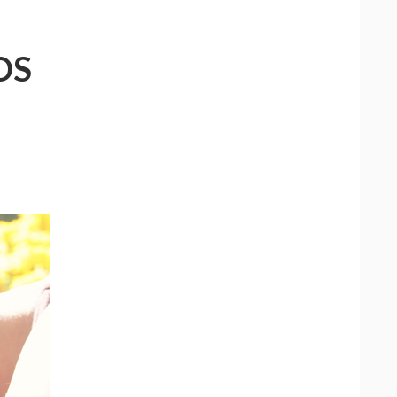
o
e
OS
k