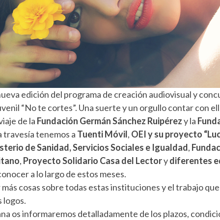
S
nueva edición del programa de creación audiovisual y conc
venil “No te cortes”. Una suerte y un orgullo contar con e
iaje de la
Fundación Germán Sánchez Ruipérez
y la
Fund
 travesía tenemos a
Tuenti Móvil
,
OEI y su proyecto “Lu
sterio de Sanidad, Servicios Sociales e Igualdad
,
Fundac
itano
,
Proyecto Solidario
Casa del Lector
y
diferentes e
onocer a lo largo de estos meses.
ás cosas sobre todas estas instituciones y el trabajo que
 logos.
na os informaremos detalladamente de los plazos, condicio