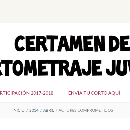
M
e
n
ú
s
o
c
i
a
RTICIPACIÓN 2017-2018
ENVÍA TU CORTO AQUÍ
l
INICIO
2014
ABRIL
ACTORES COMPROMETIDOS