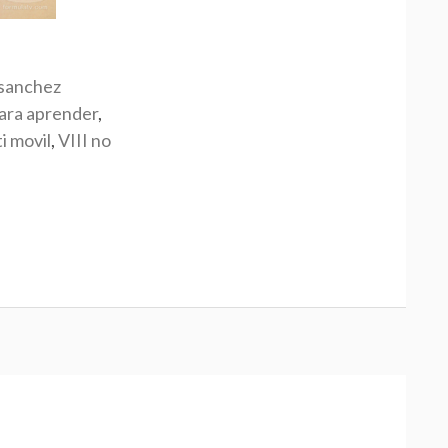
 sanchez
para aprender
,
i movil
,
VIII no