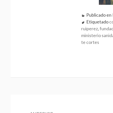
Publicado en
Etiquetado
c
ruiperez
,
fundac
ministerio sanid
te cortes
N
a