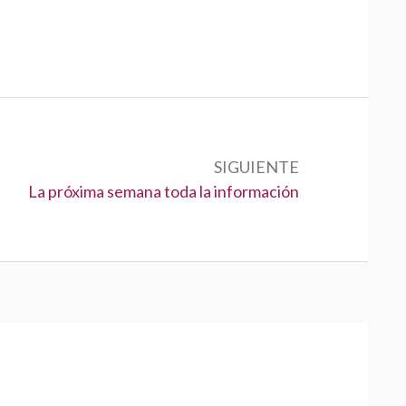
SIGUIENTE
S
La próxima semana toda la información
i
g
u
i
e
n
t
e