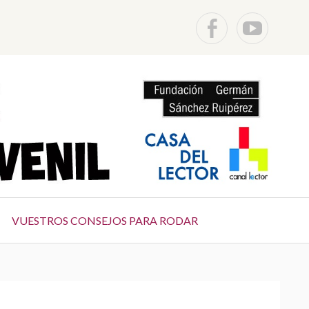
F
Y
a
o
c
u
e
t
VUESTROS CONSEJOS PARA RODAR
b
u
o
b