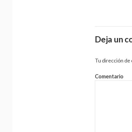
t
r
a
Deja un c
d
a
Tu dirección de 
s
Comentario