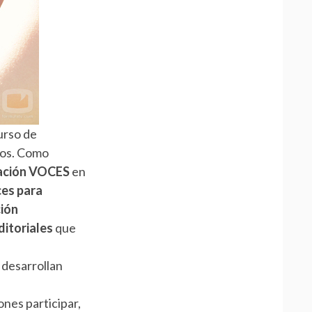
urso de
llos. Como
ación VOCES
en
ces para
ión
ditoriales
que
 desarrollan
nes participar,