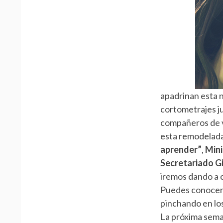
A
L
A
N
A
apadrinan esta 
V
cortometrajes ju
E
compañeros de v
esta remodelada
G
aprender”
,
Mini
A
Secretariado G
iremos dando a c
C
Puedes conocer m
I
pinchando en los
Ó
La próxima sema