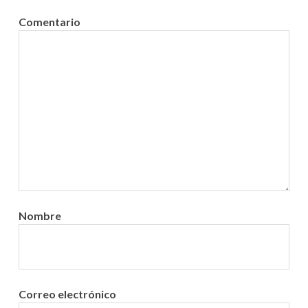
e
Comentario
n
t
r
a
d
a
s
Nombre
Correo electrónico