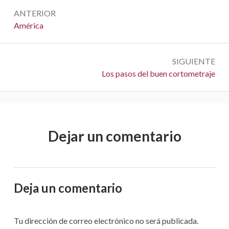
N
ANTERIOR
a
A
América
n
v
t
e
SIGUIENTE
e
S
Los pasos del buen cortometraje
r
g
i
i
a
g
o
u
r
c
i
:
Dejar un comentario
i
e
n
ó
t
n
e
:
Deja un comentario
d
e
Tu dirección de correo electrónico no será publicada.