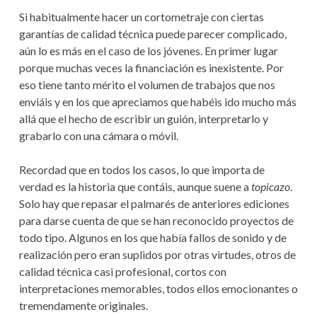
S
E
R
N
D
Si habitualmente hacer un cortometraje con ciertas
D
E
garantías de calidad técnica puede parecer complicado,
H
E
aún lo es más en el caso de los jóvenes. En primer lugar
A
C
porque muchas veces la financiación es inexistente. Por
A
E
eso tiene tanto mérito el volumen de trabajos que nos
R
Y
enviáis y en los que apreciamos que habéis ido mucho más
U
N
allá que el hecho de escribir un guión, interpretarlo y
U
C
grabarlo con una cámara o móvil.
O
D
R
T
Recordad que en todos los casos, lo que importa de
A
O
verdad es la historia que contáis, aunque suene a
topicazo
.
M
Solo hay que repasar el palmarés de anteriores ediciones
A
E
T
para darse cuenta de que se han reconocido proyectos de
L
R
todo tipo. Algunos en los que había fallos de sonido y de
A
realización pero eran suplidos por otras virtudes, otros de
J
A
E
calidad técnica casi profesional, cortos con
N
interpretaciones memorables, todos ellos emocionantes o
tremendamente originales.
A