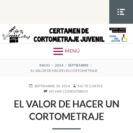
S
a
l
t
MEN
Ú
a
SOCIA
Certamen de cortometrajes juvenil
a
L
l
MENÚ
c
o
E
INICIO
2014
SEPTIEMBRE
n
EL VALOR DE HACER UN CORTOMETRAJE
t
N
e
P
SEPTIEMBRE 19, 2014
A
NO TE CORTES
L
n
U
NO HAY COMENTARIOS
U
E
i
B
T
N
A
EL VALOR DE HACER UN
L
O
E
d
I
R
L
C
o
C
CORTOMETRAJE
V
A
A
E
D
L
O
O