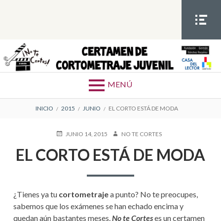
S
a
l
t
MEN
Ú
a
SOCIA
Certamen de cortometrajes juvenil
a
L
l
MENÚ
c
o
E
INICIO
2015
JUNIO
EL CORTO ESTÁ DE MODA
n
t
N
P
JUNIO 14, 2015
A
NO TE CORTES
e
U
U
L
n
EL CORTO ESTÁ DE MODA
B
T
i
L
O
A
I
R
d
C
C
o
A
¿Tienes ya tu
cortometraje
a punto? No te preocupes,
D
E
O
sabemos que los exámenes se han echado encima y
E
quedan aún bastantes meses.
No te Cortes
es un certamen