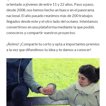
S
N
orientado a jóvenes de entre 11 y 22 años. Paso a paso,
D
desde 2008, nos hemos hecho un hueco en el panorama
nacional. El año pasado reunimos más de 200 trabajos
E
llegados desde este y el otro lado del océano. Intentamos
A
convertirnos en una plataforma mediante la que podáis
conoceros y compartir vuestros proyectos.
Y
U
¡Ánimo! ¡Comparte tu corto y opta a importantes premios
a la vez que difundimos tu idea y te damos a conocer!
D
A
A
L
A
N
A