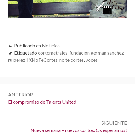
V
E
G
A
Publicado en
Noticias
Etiquetado
cortometrajes
,
fundacion german sanchez
C
ruiperez
,
IXNoTeCortes
,
no te cortes
,
voces
I
Ó
N
N
ANTERIOR
a
A
El compromiso de Talents United
n
v
t
e
SIGUIENTE
e
S
Nueva semana = nuevos cortos. Os esperamos!
r
g