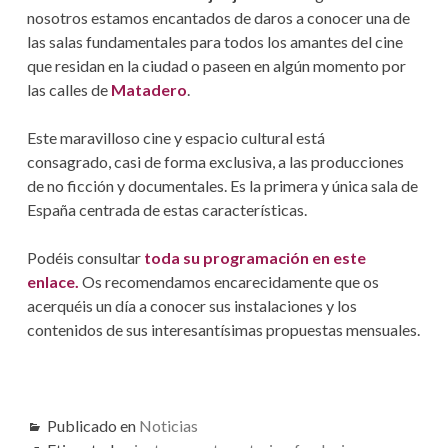
S
N
nosotros estamos encantados de daros a conocer una de
D
las salas fundamentales para todos los amantes del cine
que residan en la ciudad o paseen en algún momento por
E
las calles de
Matadero
.
A
Este maravilloso cine y espacio cultural está
Y
consagrado, casi de forma exclusiva, a las producciones
U
de no ficción y documentales. Es la primera y única sala de
España centrada de estas características.
D
A
Podéis consultar
toda su programación en este
enlace.
Os recomendamos encarecidamente que os
A
acerquéis un día a conocer sus instalaciones y los
L
contenidos de sus interesantísimas propuestas mensuales.
A
N
Publicado en
Noticias
A