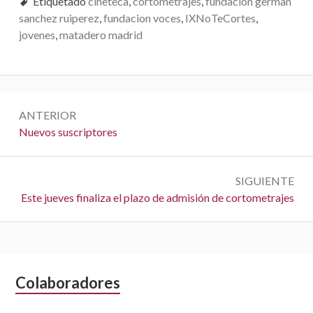
Etiquetado
cineteca
,
cortometrajes
,
fundacion german
sanchez ruiperez
,
fundacion voces
,
IXNoTeCortes
,
V
jovenes
,
matadero madrid
E
G
A
N
ANTERIOR
C
a
A
Nuevos suscriptores
n
I
v
t
Ó
e
SIGUIENTE
e
S
Este jueves finaliza el plazo de admisión de cortometrajes
r
N
g
i
i
a
g
o
u
r
c
i
:
i
B
Colaboradores
e
n
ó
a