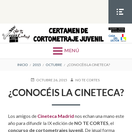
S
a
l
t
MEN
Ú
a
SOCIA
Certamen de cortometrajes juvenil
a
L
l
MENÚ
c
o
E
INICIO
2015
OCTUBRE
¿CONOCÉIS LA CINETECA?
n
t
N
P
OCTUBRE 26, 2015
A
NO TE CORTES
e
U
U
L
n
¿CONOCÉIS LA CINETECA?
B
T
i
L
O
A
I
R
d
C
C
o
A
Los amigos de
Cineteca Madrid
nos echan una mano este
D
E
O
año para difundir la IX edición de
NO TE CORTES
, el
E
concurso de cortometrajes juvenil.
De igual forma