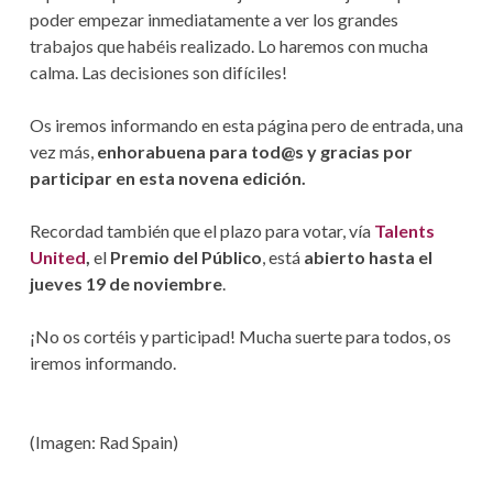
S
N
poder empezar inmediatamente a ver los grandes
D
trabajos que habéis realizado. Lo haremos con mucha
calma. Las decisiones son difíciles!
E
A
Os iremos informando en esta página pero de entrada, una
vez más,
enhorabuena para tod@s y gracias por
Y
participar en esta novena edición.
U
Recordad también que el plazo para votar, vía
Talents
D
United
,
el
Premio del Público
, está
abierto hasta el
A
jueves 19 de noviembre
.
A
¡No os cortéis y participad! Mucha suerte para todos, os
L
iremos informando.
A
(Imagen: Rad Spain)
N
A