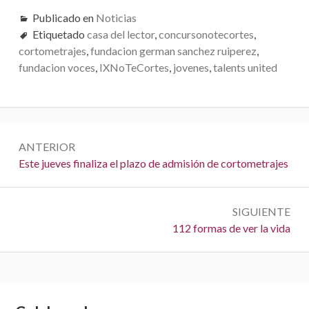
Publicado en
Noticias
V
Etiquetado
casa del lector
,
concursonotecortes
,
E
cortometrajes
,
fundacion german sanchez ruiperez
,
fundacion voces
,
IXNoTeCortes
,
jovenes
,
talents united
G
A
C
N
ANTERIOR
I
a
A
Este jueves finaliza el plazo de admisión de cortometrajes
Ó
n
v
t
N
e
SIGUIENTE
e
S
112 formas de ver la vida
r
g
i
i
a
g
o
u
r
c
i
: