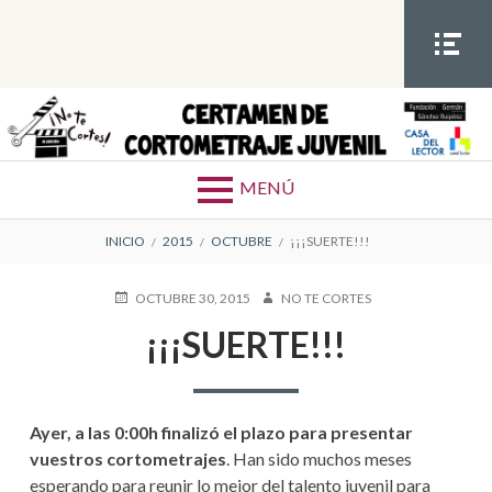
S
a
l
t
MEN
Ú
a
SOCIA
Certamen de cortometrajes juvenil
a
L
l
MENÚ
c
o
E
INICIO
2015
OCTUBRE
¡¡¡SUERTE!!!
n
t
N
P
OCTUBRE 30, 2015
A
NO TE CORTES
e
U
U
L
n
¡¡¡SUERTE!!!
B
T
i
L
O
A
I
R
d
C
C
o
A
Ayer, a las 0:00h finalizó el plazo para presentar
D
E
O
vuestros cortometrajes
. Han sido muchos meses
E
esperando para reunir lo mejor del talento juvenil para