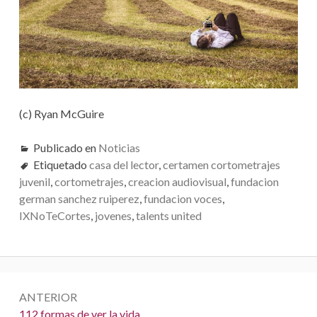
(c) Ryan McGuire
Publicado en
Noticias
Etiquetado
casa del lector
,
certamen cortometrajes
juvenil
,
cortometrajes
,
creacion audiovisual
,
fundacion
german sanchez ruiperez
,
fundacion voces
,
IXNoTeCortes
,
jovenes
,
talents united
N
ANTERIOR
a
A
112 formas de ver la vida