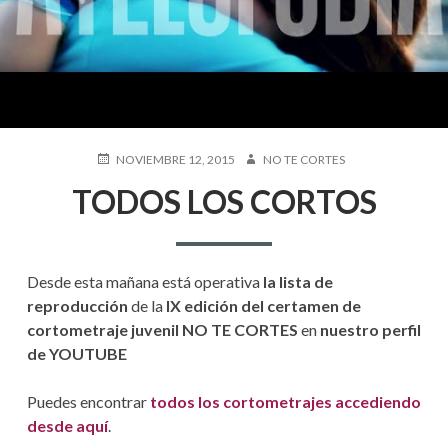
S
D
E
A
Y
P
NOVIEMBRE 12, 2015
A
NO TE CORTES
U
U
U
TODOS LOS CORTOS
B
T
L
O
D
I
R
C
A
A
Desde esta mañana está operativa
la lista de
D
A
O
reproducción
de la
IX edición del certamen de
E
L
cortometraje juvenil NO TE CORTES
en
nuestro perfil
N
de YOUTUBE
A
Puedes encontrar
todos los cortometrajes accediendo
N
desde aquí
.
A